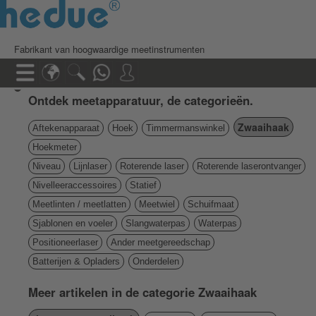
Fabrikant van hoogwaardige meetinstrumenten
Ontdek meetapparatuur, de categorieën.
Zwaaihaak
Aftekenapparaat
Hoek
Timmermanswinkel
Hoekmeter
Niveau
Lijnlaser
Roterende laser
Roterende laserontvanger
Nivelleeraccessoires
Statief
Meetlinten / meetlatten
Meetwiel
Schuifmaat
Sjablonen en voeler
Slangwaterpas
Waterpas
Positioneerlaser
Ander meetgereedschap
Batterijen & Opladers
Onderdelen
Meer artikelen in de categorie Zwaaihaak