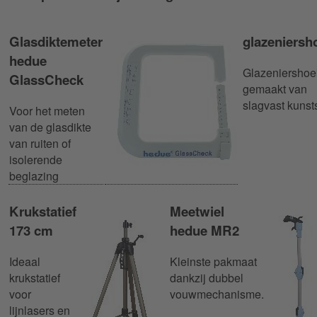
Glasdiktemeter
glazeniersh
hedue
Glazeniershoe
GlassCheck
gemaakt van
slagvast kunsts
Voor het meten
van de glasdikte
van ruiten of
isolerende
beglazing
Krukstatief
Meetwiel
173 cm
hedue MR2
Ideaal
Kleinste pakmaat
krukstatief
dankzij dubbel
voor
vouwmechanisme.
lijnlasers en