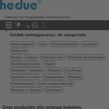
Fabrikant van hoogwaardige meetinstrumenten
Ontdek meetapparatuur, de categorieën.
Aftekenapparaat
Hoek
Timmermanswinkel
Zwaaihaak
Hoekmeter
Niveau
Lijnlaser
Roterende laser
Roterende laserontvanger
Nivelleeraccessoires
Statief
Meetlinten / meetlatten
Meetwiel
Schuifmaat
Sjablonen en voeler
Slangwaterpas
Waterpas
Positioneerlaser
Ander meetgereedschap
Batterijen & Opladers
Onderdelen
Deze producten zijn onlangs bekeken.