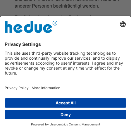
anderer Personen beeinträchtigt werden.
Zur Geltendmachung des Rechts auf
Datenübertragbarkeit kann sich die betroffene Person
jederzeit an einen Mitarbeiter der hedue GmbH wenden.
g) Recht auf Widerspruch
Jede von der Verarbeitung personenbezogener Daten
betroffene Person hat das vom Europäischen
Richtlinien- und Verordnungsgeber gewährte Recht, aus
Gründen, die sich aus ihrer besonderen Situation
ergeben, jederzeit gegen die Verarbeitung sie
betreffender personenbezogener Daten, die aufgrund
von Art. 6 Abs. 1 Buchstaben e oder f DS-GVO erfolgt,
Widerspruch einzulegen. Dies gilt auch für ein auf diese
Bestimmungen gestütztes Profiling.
Die hedue GmbH verarbeitet die personenbezogenen
Daten im Falle des Widerspruchs nicht mehr, es sei