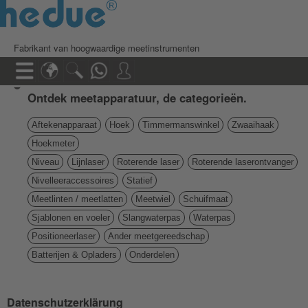
Fabrikant van hoogwaardige meetinstrumenten
Ontdek meetapparatuur, de categorieën.
Aftekenapparaat
Hoek
Timmermanswinkel
Zwaaihaak
Hoekmeter
Niveau
Lijnlaser
Roterende laser
Roterende laserontvanger
Nivelleeraccessoires
Statief
Meetlinten / meetlatten
Meetwiel
Schuifmaat
Sjablonen en voeler
Slangwaterpas
Waterpas
Positioneerlaser
Ander meetgereedschap
Batterijen & Opladers
Onderdelen
Datenschutzerklärung