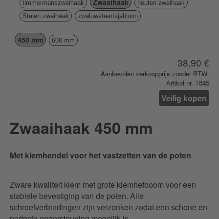
Zwaaihaak
timmermanszweihaak
houten zweihaak
Stalen zweihaak
zwaluwstaartsjabloon
450 mm
600 mm
38,90 €
Aanbevolen verkoopprijs zonder BTW.
Artikel-nr. T845
Veilig kopen
Zwaaihaak 450 mm
Met klemhendel voor het vastzetten van de poten
Zware kwaliteit klem met grote klemhefboom voor een
stabiele bevestiging van de poten. Alle
schroefverbindingen zijn verzonken zodat een schone en
perfecte ondersteuning mogelijk is.