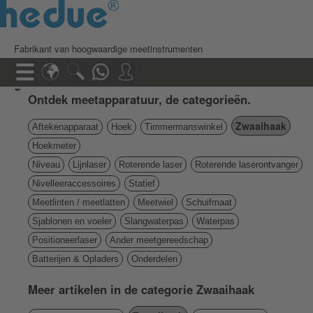
Fabrikant van hoogwaardige meetinstrumenten
Ontdek meetapparatuur, de categorieën.
Zwaaihaak
Aftekenapparaat
Hoek
Timmermanswinkel
Hoekmeter
Niveau
Lijnlaser
Roterende laser
Roterende laserontvanger
Nivelleeraccessoires
Statief
Meetlinten / meetlatten
Meetwiel
Schuifmaat
Sjablonen en voeler
Slangwaterpas
Waterpas
Positioneerlaser
Ander meetgereedschap
Batterijen & Opladers
Onderdelen
Meer artikelen in de categorie Zwaaihaak