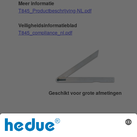
Meer informatie
T845_Productbeschrijving-NL.pdf
Veiligheidsinformatieblad
T845_compliance_nl.pdf
Geschikt voor grote afmetingen