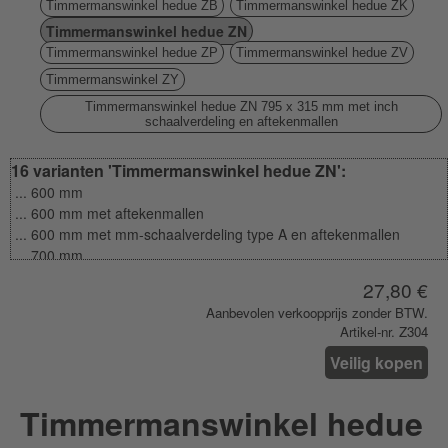
Timmermanswinkel hedue ZB
Timmermanswinkel hedue ZK
Timmermanswinkel hedue ZN
Timmermanswinkel hedue ZP
Timmermanswinkel hedue ZV
Timmermanswinkel ZY
Timmermanswinkel hedue ZN 795 x 315 mm met inch
schaalverdeling en aftekenmallen
16 varianten 'Timmermanswinkel hedue ZN':
... 600 mm
... 600 mm met aftekenmallen
... 600 mm met mm-schaalverdeling type A en aftekenmallen
... 700 mm
... 700 mm met aftekenmallen
27,80 €
... 700 mm met mm-schaalverdeling type A en aftekenmallen
Aanbevolen verkoopprijs zonder BTW.
... 800 mm
Artikel-nr. Z304
... 800 mm met aftekenmallen
... 800 mm met mm-schaalverdeling type A en aftekenmallen
Veilig kopen
... 800 mm met mm-schaalverdeling type A en aftekenmallen (met
zelfbedieningshanger)
Timmermanswinkel hedue
... 800 mm met mm-schaalverdeling type B en aftekenmallen
... 800 mm met mm-schaalverdeling type C