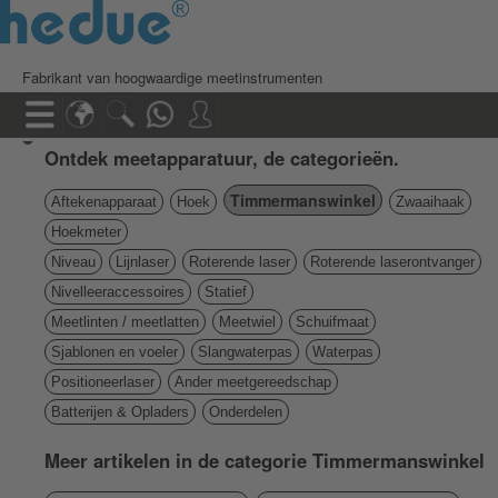
Fabrikant van hoogwaardige meetinstrumenten
Ontdek meetapparatuur, de categorieën.
Timmermanswinkel
Aftekenapparaat
Hoek
Zwaaihaak
Hoekmeter
Niveau
Lijnlaser
Roterende laser
Roterende laserontvanger
Nivelleeraccessoires
Statief
Meetlinten / meetlatten
Meetwiel
Schuifmaat
Sjablonen en voeler
Slangwaterpas
Waterpas
Positioneerlaser
Ander meetgereedschap
Batterijen & Opladers
Onderdelen
Meer artikelen in de categorie Timmermanswinkel