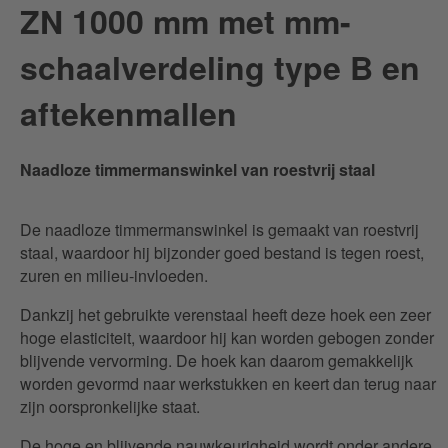
ZN 1000 mm met mm-
... 1000 mm
... 1000 mm met aftekenmallen
schaalverdeling type B en
... 1000 mm met mm-schaalverdeling type A en aftekenmallen
... 1000 mm met mm-schaalverdeling type B en aftekenmallen
aftekenmallen
Naadloze timmermanswinkel van roestvrij staal
De naadloze timmermanswinkel is gemaakt van roestvrij
staal, waardoor hij bijzonder goed bestand is tegen roest,
zuren en milieu-invloeden.
Dankzij het gebruikte verenstaal heeft deze hoek een zeer
hoge elasticiteit, waardoor hij kan worden gebogen zonder
blijvende vervorming. De hoek kan daarom gemakkelijk
worden gevormd naar werkstukken en keert dan terug naar
zijn oorspronkelijke staat.
De hoge en blijvende nauwkeurigheid wordt onder andere