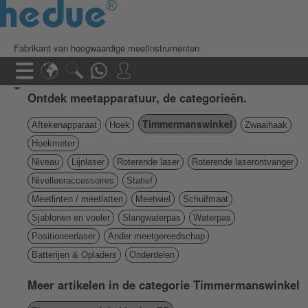
Fabrikant van hoogwaardige meetinstrumenten
Ontdek meetapparatuur, de categorieën.
Timmermanswinkel
Aftekenapparaat
Hoek
Zwaaihaak
Hoekmeter
Niveau
Lijnlaser
Roterende laser
Roterende laserontvanger
Nivelleeraccessoires
Statief
Meetlinten / meetlatten
Meetwiel
Schuifmaat
Sjablonen en voeler
Slangwaterpas
Waterpas
Positioneerlaser
Ander meetgereedschap
Batterijen & Opladers
Onderdelen
Meer artikelen in de categorie Timmermanswinkel