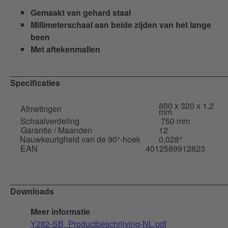
Gemaakt van gehard staal
Millimeterschaal aan beide zijden van het lange
been
Met aftekenmallen
Specificaties
800 x 320 x 1,2
Afmetingen
mm
Schaalverdeling
750 mm
Garantie / Maanden
12
Nauwkeurigheid van de 90°-hoek
0,028°
EAN
4012589912823
Downloads
Meer informatie
Y282-SB_Productbeschrijving-NL.pdf