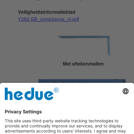
Veiligheidsinformatieblad
Y282-SB_compliance_nl.pdf
Met aftekenmallen