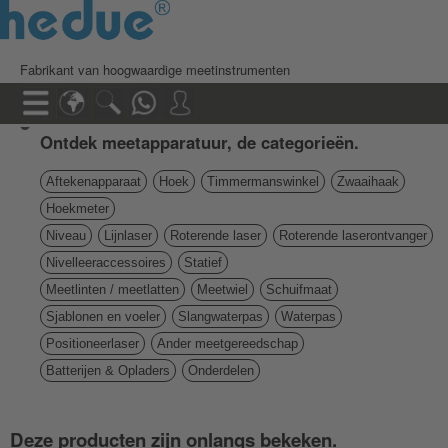
Fabrikant van hoogwaardige meetinstrumenten
Ontdek meetapparatuur, de categorieën.
Aftekenapparaat
Hoek
Timmermanswinkel
Zwaaihaak
Hoekmeter
Niveau
Lijnlaser
Roterende laser
Roterende laserontvanger
Nivelleeraccessoires
Statief
Meetlinten / meetlatten
Meetwiel
Schuifmaat
Sjablonen en voeler
Slangwaterpas
Waterpas
Positioneerlaser
Ander meetgereedschap
Batterijen & Opladers
Onderdelen
Deze producten zijn onlangs bekeken.