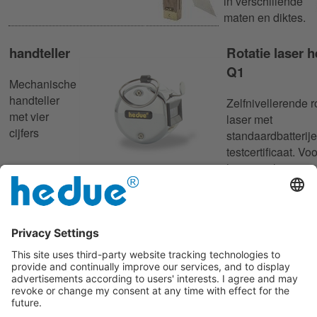
in verschillende
maten en diktes.
handteller
Rotatie laser 
Q1
Mechanische
handteller
Zelfnivellerende 
met vier
laser met
cijfers
standaardbatterij
testcertificaat. Voo
horizontale
waterpaswerkzaa
Vlakke
schrijnwerkerswink
winkelhaak
Schrijnwerkerswinkelha
fijn notenhout met ijkcert
De vlakke
winkelhaken
zijn gemaakt