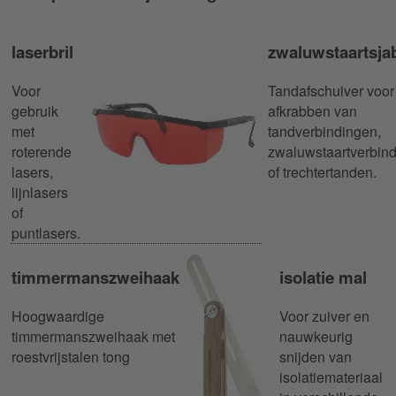
laserbril
zwaluwstaartsja
Voor
Tandafschuiver voor
gebruik
afkrabben van
met
tandverbindingen,
roterende
zwaluwstaartverbin
lasers,
of trechtertanden.
lijnlasers
of
puntlasers.
timmermanszweihaak
isolatie mal
Hoogwaardige
Voor zuiver en
timmermanszweihaak met
nauwkeurig
roestvrijstalen tong
snijden van
isolatiemateriaal