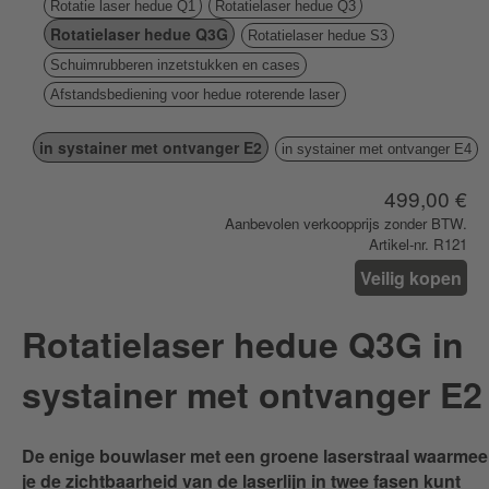
Rotatie laser hedue Q1
Rotatielaser hedue Q3
Rotatielaser hedue Q3G
Rotatielaser hedue S3
Schuimrubberen inzetstukken en cases
Afstandsbediening voor hedue roterende laser
in systainer met ontvanger E2
in systainer met ontvanger E4
499,00 €
Aanbevolen verkoopprijs zonder BTW.
Artikel-nr. R121
Veilig kopen
Rotatielaser hedue Q3G in
systainer met ontvanger E2
De enige bouwlaser met een groene laserstraal waarmee
je de zichtbaarheid van de laserlijn in twee fasen kunt