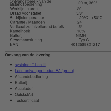
Ontvangstbereik van de
20 m, 360°
afstandsbediening
Werktijd in uren
20
Draad voor statief
5/8"
Bedrijfstemperatuur
-20°C - +50°C
Garantie / Maanden
24
Verticaal zelfnivellerend bereik
5°
Kantelhoek
10%
Batterij
NiMH
Stroomaansluiting
Typ C
EAN
4012589821217
Omvang van de levering
systainer T-Loc III
Laserontvanger hedue E2 (groen)
Afstandsbediening
Batterij
Acculader
QuickstArt
Testcertificaat