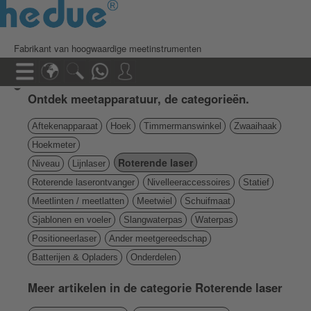
Fabrikant van hoogwaardige meetinstrumenten
Ontdek meetapparatuur, de categorieën.
Aftekenapparaat
Hoek
Timmermanswinkel
Zwaaihaak
Hoekmeter
Roterende laser
Niveau
Lijnlaser
Roterende laserontvanger
Nivelleeraccessoires
Statief
Meetlinten / meetlatten
Meetwiel
Schuifmaat
Sjablonen en voeler
Slangwaterpas
Waterpas
Positioneerlaser
Ander meetgereedschap
Batterijen & Opladers
Onderdelen
Meer artikelen in de categorie Roterende laser