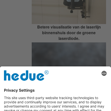
Betere visualisatie van de laserlijn
binnenshuis door de groene
laserdiode.