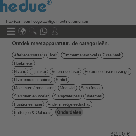
Fabrikant van hoogwaardige meetinstrumenten
Ontdek meetapparatuur, de categorieën.
Aftekenapparaat
Hoek
Timmermanswinkel
Zwaaihaak
Hoekmeter
Niveau
Lijnlaser
Roterende laser
Roterende laserontvanger
Nivelleeraccessoires
Statief
Meetlinten / meetlatten
Meetwiel
Schuifmaat
Sjablonen en voeler
Slangwaterpas
Waterpas
Positioneerlaser
Ander meetgereedschap
Onderdelen
Batterijen & Opladers
62,90 €