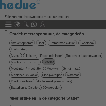
Fabrikant van hoogwaardige meetinstrumenten
Ontdek meetapparatuur, de categorieën.
Aftekenapparaat
Hoek
Timmermanswinkel
Zwaaihaak
Hoekmeter
Niveau
Lijnlaser
Roterende laser
Roterende laserontvanger
Statief
Nivelleeraccessoires
Meetlinten / meetlatten
Meetwiel
Schuifmaat
Sjablonen en voeler
Slangwaterpas
Waterpas
Positioneerlaser
Ander meetgereedschap
Batterijen & Opladers
Onderdelen
Meer artikelen in de categorie Statief