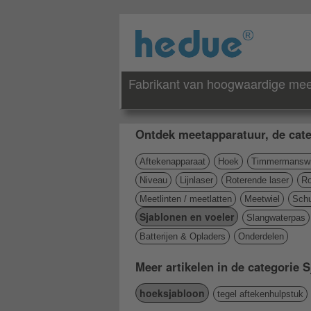
Fabrikant van hoogwaardige mee
Ontdek meetapparatuur, de cate
Aftekenapparaat
Hoek
Timmermanswi
Niveau
Lijnlaser
Roterende laser
Ro
Meetlinten / meetlatten
Meetwiel
Schu
Sjablonen en voeler
Slangwaterpas
Batterijen & Opladers
Onderdelen
Meer artikelen in de categorie 
hoeksjabloon
tegel aftekenhulpstuk