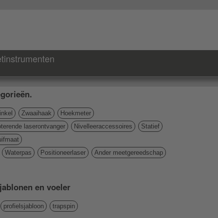
tinstrumenten
gorieën.
nkel
Zwaaihaak
Hoekmeter
terende laserontvanger
Nivelleeraccessoires
Statief
ifmaat
Waterpas
Positioneerlaser
Ander meetgereedschap
Sjablonen en voeler
profielsjabloon
trapspin